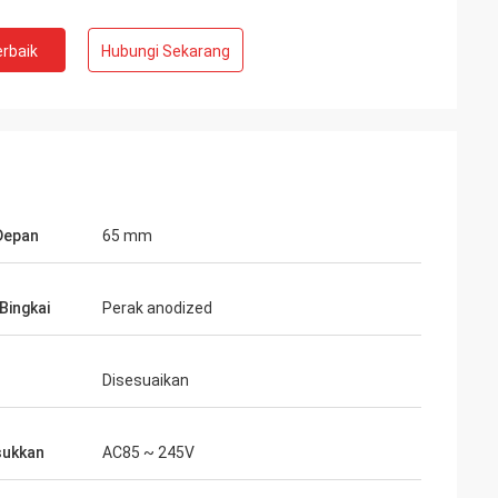
rbaik
Hubungi Sekarang
Inggris
Ibu Natalie dari Australia
erjaan sebelumnya
Kami menerima tanda-tanda neon dan
ap mengirimkan
kami menyukainya.
erti terlampir.
Depan
65 mm
Bingkai
Perak anodized
Disesuaikan
ukkan
AC85 ~ 245V