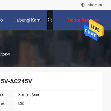
Indonesian
eo
Hubungi Kami
Quote Request
Suatu
AC245V
C85V-AC245V
sal
Xiamen, Cina
rek
LSD