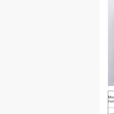
Mo
nom