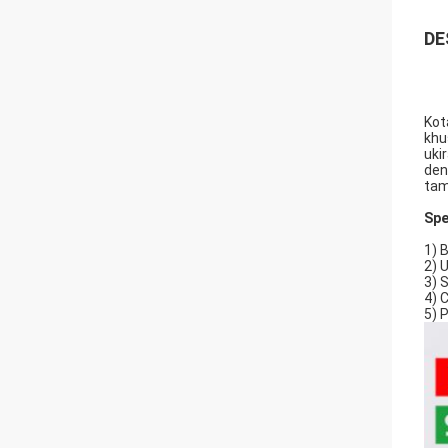
DE
Kot
khu
uki
den
tam
Spe
1) 
2) 
3) 
4) 
5) 