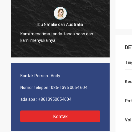
Ibu Natalie dari Australia
Kami m
a
Kami menerima tanda-tanda neon dan
untuk 
kami menyukainya.
baik, 
DE
setela
Tin
Kontak Person :
Andy
Ke
Nomor telepon :
086-1395 0054 604
ada apa :
+8613950054604
Pot
Kontak
Vol