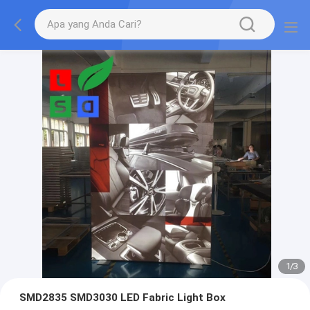
1
/
3
SMD2835 SMD3030 LED Fabric Light Box