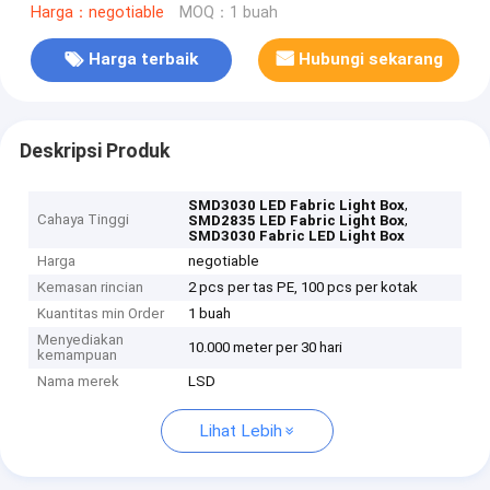
Harga：negotiable
MOQ：1 buah
Harga terbaik
Hubungi sekarang
Deskripsi Produk
,
SMD3030 LED Fabric Light Box
Cahaya Tinggi
,
SMD2835 LED Fabric Light Box
SMD3030 Fabric LED Light Box
Harga
negotiable
Kemasan rincian
2 pcs per tas PE, 100 pcs per kotak
Kuantitas min Order
1 buah
Menyediakan
10.000 meter per 30 hari
kemampuan
Nama merek
LSD
Lihat Lebih