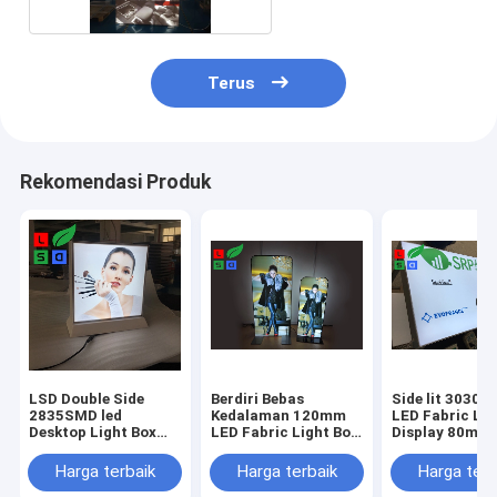
Terus
Rekomendasi Produk
LSD Double Side
Berdiri Bebas
Side lit 3030 
2835SMD led
Kedalaman 120mm
LED Fabric Lig
Desktop Light Box
LED Fabric Light Box
Display 80mm 
Picture Frame
Frame 1mx 2m
Pemasangan d
Longlife
Round Corner
Dinding
Harga terbaik
Harga terbaik
Harga terb