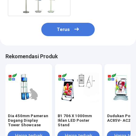
594x841mm Portable
Sign Stand
Terus
Rekomendasi Produk
Dia 450mm Pameran
B1 706 X 1000mm
Dudukan Poste
Dagang Display
Iklan LED Poster
AC85V- AC245
Tower Showcase
Stand
Harga terbaik
Harga terbaik
Harga terb