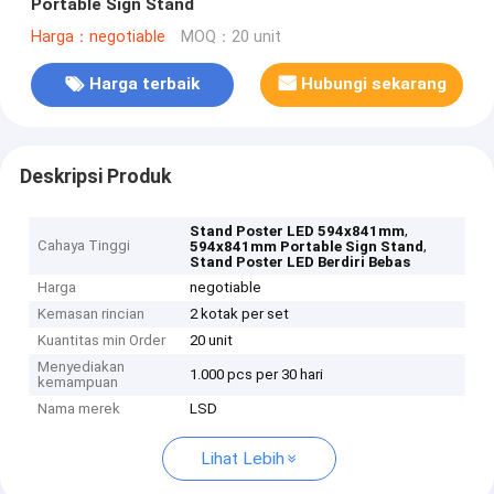
Portable Sign Stand
Harga：negotiable
MOQ：20 unit
Harga terbaik
Hubungi sekarang
Deskripsi Produk
,
Stand Poster LED 594x841mm
Cahaya Tinggi
,
594x841mm Portable Sign Stand
Stand Poster LED Berdiri Bebas
Harga
negotiable
Kemasan rincian
2 kotak per set
Kuantitas min Order
20 unit
Menyediakan
1.000 pcs per 30 hari
kemampuan
Nama merek
LSD
Lihat Lebih