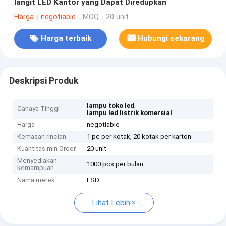
langit LED Kantor yang Dapat Diredupkan
Harga：negotiable
MOQ：20 unit
Harga terbaik
Hubungi sekarang
Deskripsi Produk
,
lampu toko led
Cahaya Tinggi
lampu led listrik komersial
Harga
negotiable
Kemasan rincian
1 pc per kotak, 20 kotak per karton
Kuantitas min Order
20 unit
Menyediakan
1000 pcs per bulan
kemampuan
Nama merek
LSD
Lihat Lebih