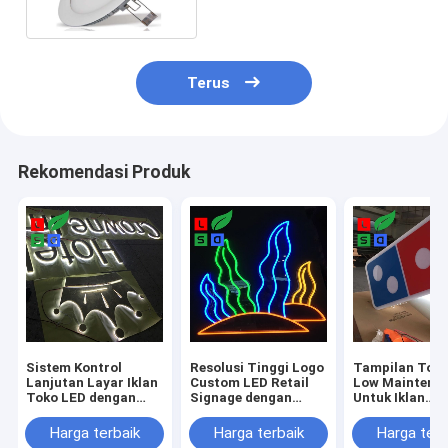
Dapat Diredupkan
Terus
Rekomendasi Produk
Sistem Kontrol
Resolusi Tinggi Logo
Tampilan Tok
Lanjutan Layar Iklan
Custom LED Retail
Low Maintena
Toko LED dengan
Signage dengan
Untuk Iklan
Perawatan Rendah
Umur Panjang
Komersial
Harga terbaik
Harga terbaik
Harga terb